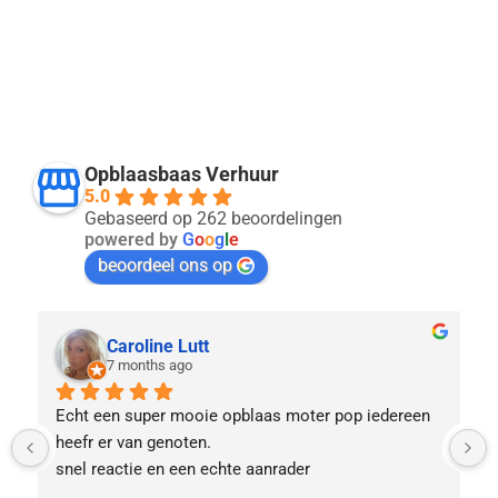
Opblaasbaas Verhuur
5.0
Gebaseerd op 262 beoordelingen
powered by
G
o
o
g
l
e
beoordeel ons op
Caroline Lutt
7 months ago
Echt een super mooie opblaas moter pop iedereen 
heefr er van genoten.
snel reactie en een echte aanrader