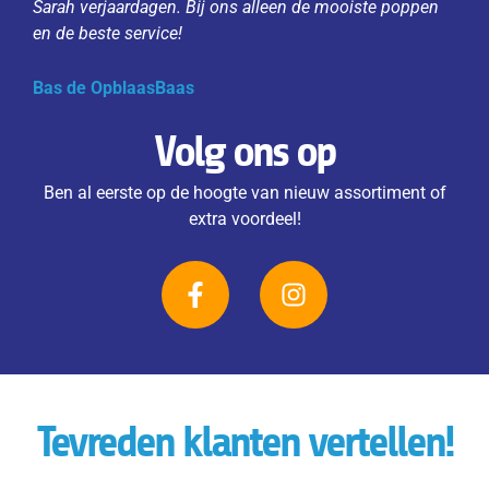
Sarah verjaardagen. Bij ons alleen de mooiste poppen
en de beste service!
Bas de OpblaasBaas
Volg ons op
Ben al eerste op de hoogte van nieuw assortiment of
extra voordeel!
F
I
a
n
c
s
e
t
b
a
o
g
o
r
Tevreden klanten vertellen!
k
a
-
m