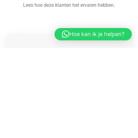
f
Lees hoe deze klanten het ervaren hebben.
Hoe kan ik je helpen?
W
a





a
r
Voor mijn 40ste verjaardag heb ik genoeg aandacht gehad