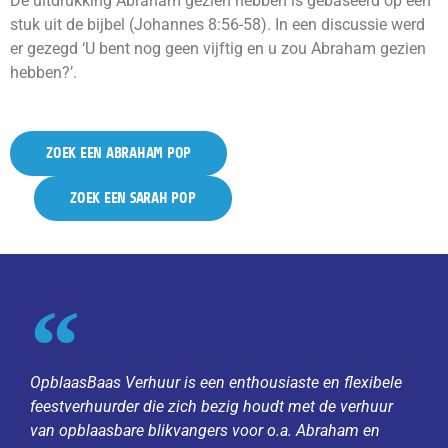
De uitdrukking Abraham gezien hebben is gebaseerd op een
stuk uit de bijbel (Johannes 8:56-58). In een discussie werd
er gezegd ‘U bent nog geen vijftig en u zou Abraham gezien
hebben?’.
ZOEK EEN ABRAHAM POP
ZOEK EEN SARAH POP
OpblaasBaas Verhuur is een enthousiaste en flexibele
feestverhuurder die zich bezig houdt met de verhuur
van opblaasbare blikvangers voor o.a. Abraham en