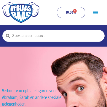
Ga
naar
0
WINKELWAGEN
€
0,00
de
inhoud
Search
...
Verhuur van opblaasfiguren voor
Abraham, Sarah en andere speciale
gelegenheden.