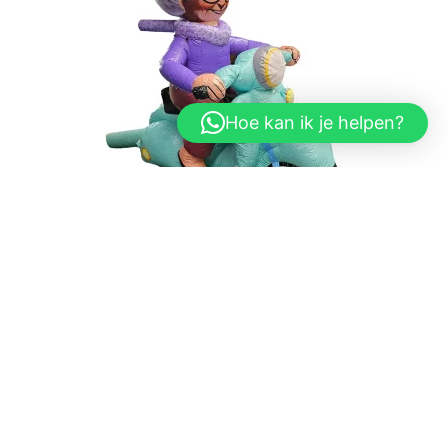
Hoe kan ik je helpen?
Oma motor scooter
± 2,5 meter hoog
Vanaf:
€
79,99
incl. BTW