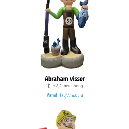
Abraham visser
± 3,2 meter hoog
Vanaf:
€
79,99
incl. BTW