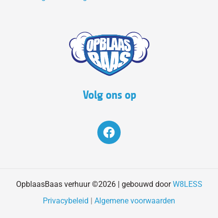
Volg ons op
F
a
c
e
b
o
OpblaasBaas verhuur ©2026 | gebouwd door
W8LESS
o
Privacybeleid
|
Algemene voorwaarden
k