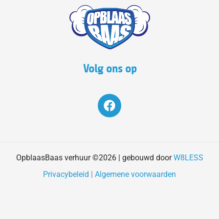
Volg ons op
F
a
c
e
b
o
OpblaasBaas verhuur ©2026 | gebouwd door
W8LESS
o
Privacybeleid
|
Algemene voorwaarden
k