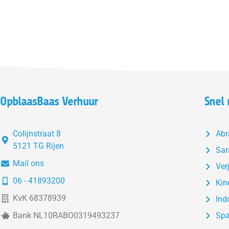
OpblaasBaas Verhuur
Snel 
Colijnstraat 8
Ab
5121 TG Rijen
Sar
Mail ons
Ver
06 - 41893200
Kin
KvK 68378939
Ind
Bank NL10RABO0319493237
Sp