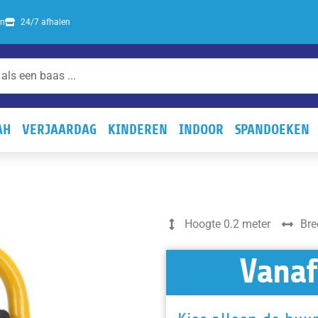
en
24/7 afhalen
AH
VERJAARDAG
KINDEREN
INDOOR
SPANDOEKEN
Hoogte 0.2 meter
Bre
Vanaf