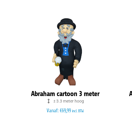
Abraham cartoon 3 meter
A
± 3.3 meter hoog
Vanaf:
€
69,99
incl. BTW