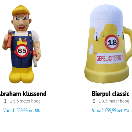
braham klussend
Bierpul classic
± 3.5 meter hoog
± 3.5 meter hoog
Vanaf:
€
69,99
Vanaf:
€
59,99
incl. BTW
incl. BTW