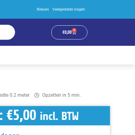
Nieuws
Veelgestelde vragen
0
WINKELWAGEN
€
0,00
edte 0.2 meter
Opzetten in 5 min.
:
€
5,00
incl. BTW