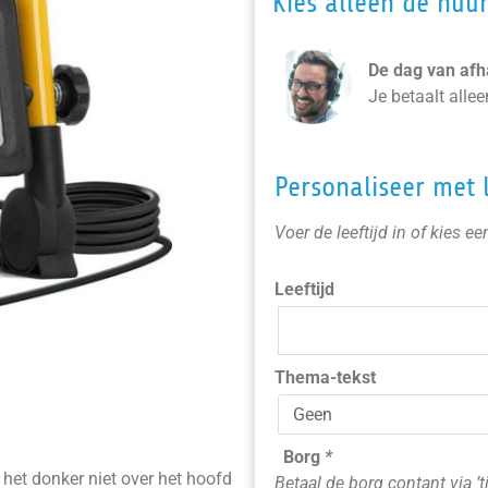
Kies alleen de huu
De dag van afha
Je betaalt alle
Personaliseer met 
Voer de leeftijd in of kies e
Leeftijd
Thema-tekst
Borg
*
 het donker niet over het hoofd
Betaal de borg contant via ’t