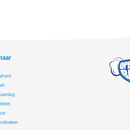
naar
raham
ah
jaardag
deren
oor
andoeken