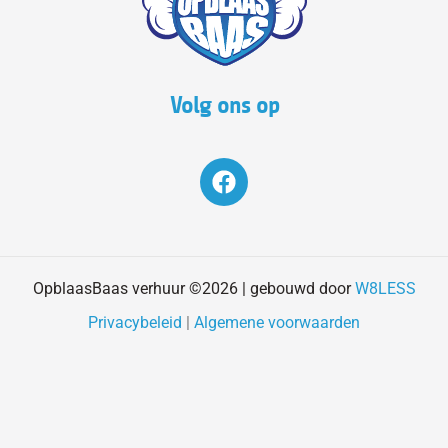
Volg ons op
F
a
c
e
b
o
OpblaasBaas verhuur ©2026 | gebouwd door
W8LESS
o
Privacybeleid
|
Algemene voorwaarden
k