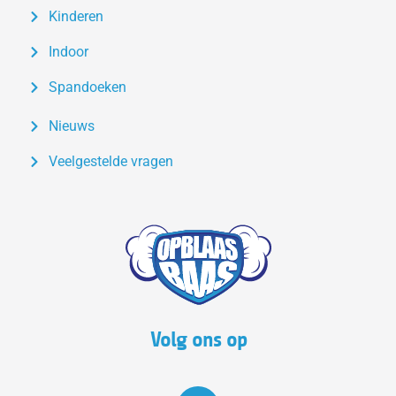
Kinderen
Indoor
Spandoeken
Nieuws
Veelgestelde vragen
Volg ons op
F