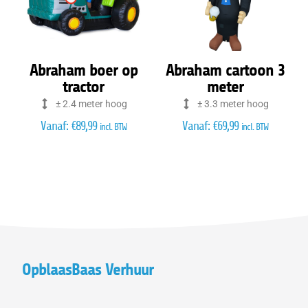
Abraham boer op
Abraham cartoon 3
tractor
meter
± 2.4 meter hoog
± 3.3 meter hoog
Vanaf:
€
89,99
Vanaf:
€
69,99
incl. BTW
incl. BTW
OpblaasBaas Verhuur